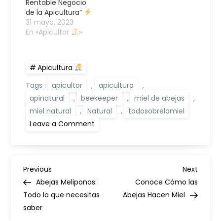
Rentable Negocio
de la Apicultura”
31 mayo, 2023
En «Apicultor
»
Apicultura
Tags :
apicultor
,
apicultura
,
apinatural
,
beekeeper
,
miel de abejas
,
miel natural
,
Natural
,
todosobrelamiel
on
Leave a Comment
Apicultor:
Todo
lo
que
necesitas
N
saber
Previous
Next
Previous
Next
sobre
Post
Post
Abejas Meliponas:
Conoce Cómo las
esta
a
profesión
Todo lo que necesitas
Abejas Hacen Miel
saber
v