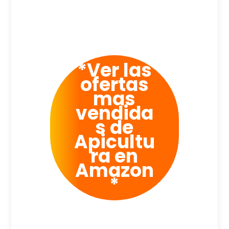
*Ver las
ofertas
mas
vendida
s de
Apicultu
ra en
Amazon
*