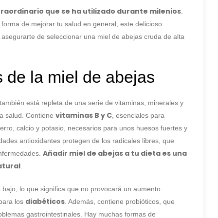
raordinario que se ha utilizado durante milenios
.
orma de mejorar tu salud en general, este delicioso
 asegurarte de seleccionar una miel de abejas cruda de alta
s de la miel de abejas
 también está repleta de una serie de vitaminas, minerales y
vitaminas B y C
la salud. Contiene
, esenciales para
rro, calcio y potasio, necesarios para unos huesos fuertes y
ades antioxidantes protegen de los radicales libres, que
Añadir miel de abejas a tu dieta es una
 enfermedades.
atural
.
o
bajo, lo que significa que no provocará un aumento
diabéticos
 para los
. Además, contiene probióticos, que
problemas gastrointestinales. Hay muchas formas de