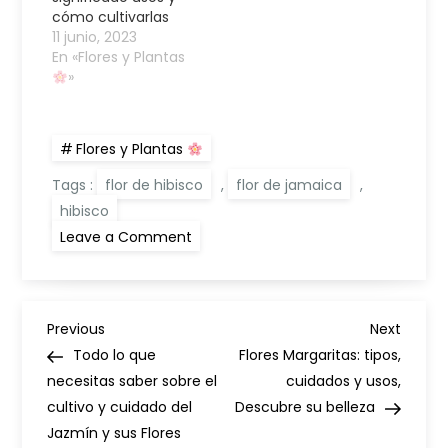
cómo cultivarlas
11 junio, 2023
En «Flores y Plantas
»
Flores y Plantas
Tags :
flor de hibisco
,
flor de jamaica
,
hibisco
on
Leave a Comment
Hibisco:
Descubre
esta
Flor
exótica
N
en
Previous
Next
Previous
Next
la
Post
Post
Todo lo que
Flores Margaritas: tipos,
naturaleza,
a
Cosmética
necesitas saber sobre el
cuidados y usos,
–
cultivo y cuidado del
Salud
Descubre su belleza
v
Jazmín y sus Flores