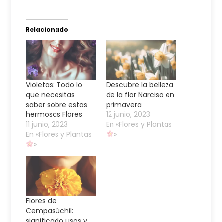
Relacionado
Violetas: Todo lo
Descubre la belleza
que necesitas
de la flor Narciso en
saber sobre estas
primavera
hermosas Flores
12 junio, 2023
11 junio, 2023
En «Flores y Plantas
En «Flores y Plantas
»
»
Flores de
Cempasúchil:
significado usos y