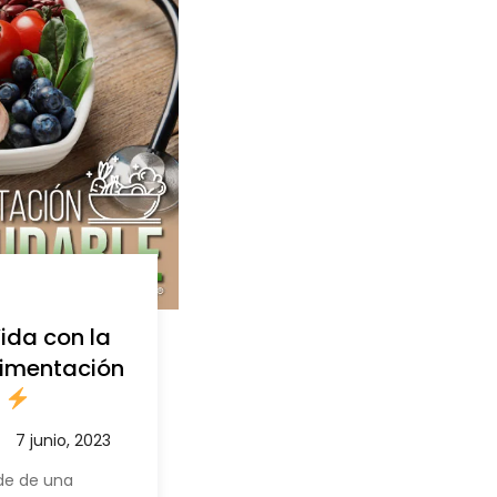
ida con la
limentación
O
de de una