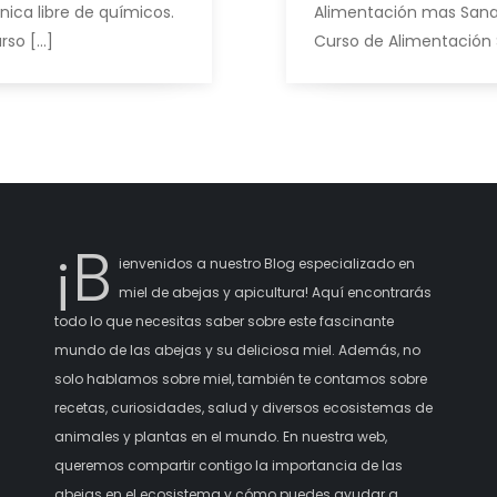
ica libre de químicos.
Alimentación mas Sana 
rso […]
Curso de Alimentación 
¡B
ienvenidos a nuestro Blog especializado en
miel de abejas y apicultura! Aquí encontrarás
todo lo que necesitas saber sobre este fascinante
mundo de las abejas y su deliciosa miel. Además, no
solo hablamos sobre miel, también te contamos sobre
recetas, curiosidades, salud y diversos ecosistemas de
animales y plantas en el mundo. En nuestra web,
queremos compartir contigo la importancia de las
abejas en el ecosistema y cómo puedes ayudar a