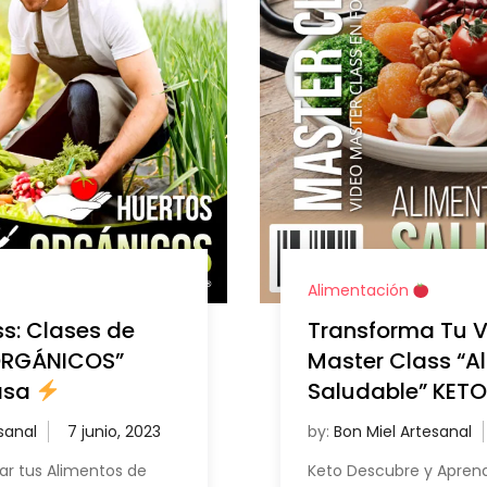
Alimentación
s: Clases de
Transforma Tu V
ORGÁNICOS”
Master Class “A
asa
Saludable” KET
sanal
by:
Bon Miel Artesanal
ar tus Alimentos de
Keto Descubre y Apren